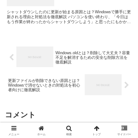
解説
シャットダウンしたのに更新が始まる原因とは？Windowsで勝手に更
新される理由と対処法を徹底解説 パソコンを使い終わり、「今日は
もう作業が終わったからシャットダウンしよう」と思ったにもかかわ
らず、突然Windowsの更新が始まってしまった...
Windows.oldとは？削除して大丈夫？容量
不足を解消するための安全な削除方法を
徹底解説
更新ファイルが削除できない原因とは？
Windowsで消せないときの対処法を初心
者向けに徹底解説
コメント
コメントを書き込む
メニュー
ホーム
検索
トップ
サイドバー