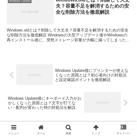
Windows Update
夫？容量不足を解消するための安
全な削除方法を徹底解説
Windows.oldとは？削除して大丈夫？容量不足を解消するための安全
な削除方法を徹底解説 Windowsの大型アップデート後やWindowsの
再インストール後に、突然ストレージ容量が大幅に減ってしまった経
験はありませんか。 エクスプロー...
Windows Update後にプリンターが使えな
くなった原因とは？初心者向けの対処法
と設定確認ポイントを徹底解説
Windows Update後にキーボード入力がお
かしくなった原因とは？文字が打てな
い・配列が変わった時の対処法を解説
コメント
メニュー
ホーム
検索
トップ
サイドバー