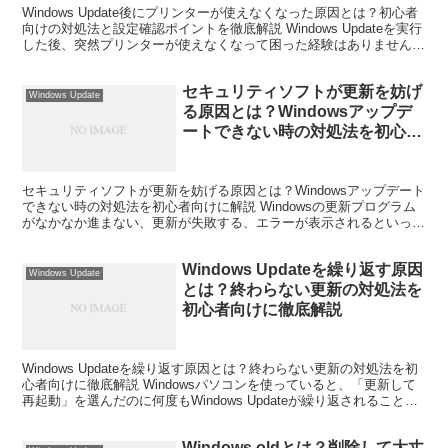
Windows Update後にプリンターが使えなくなった原因とは？初心者
向けの対処法と設定確認ポイントを徹底解説 Windows Updateを実行
した後、突然プリンターが使えなくなって困った経験はありません
か。 昨日まで問題なく印刷でき...
セキュリティソフトが更新を妨げ
Windows Update
る原因とは？Windowsアップデ
ートできない時の対処法を初心者
向けに解説
セキュリティソフトが更新を妨げる原因とは？Windowsアップデート
できない時の対処法を初心者向けに解説 Windowsの更新プログラム
がなかなか進まない、更新が失敗する、エラーが表示されるといった
トラブルに悩まされた経験はありませんか。 ...
Windows Updateを繰り返す原因
Windows Update
とは？終わらない更新の対処法を
初心者向けに徹底解説
Windows Updateを繰り返す原因とは？終わらない更新の対処法を初
心者向けに徹底解説 Windowsパソコンを使っていると、「更新して
再起動」を選んだのに何度もWindows Updateが繰り返されることが
あります。 再起動のたび...
Windows.oldとは？削除して大丈