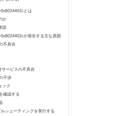
ー0x8024402cとは
のか
験談
エラー0x8024402cが発生する主な原因
の不具合
te関連サービスの不具合
の干渉
ェック
を確認する
る
eトラブルシューティングを実行する