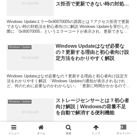
ス拒否で更新できない時の対処法
を初心者向けに解説
Windows Updateエラー0x80070005の原因とは？アクセス拒否で更新
できない時の対処法を初心者向けに解説 Windows Updateを実行した
際に「0x80070005」というエラーコードが表示され、更新できなく
なった経験...
Windows Updateはなぜ必要な
Windows Update
の？更新する理由と初心者向け設
定方法をわかりやすく解説
Windows Updateはなぜ必要なの？更新する理由と初心者向け設定方
法をわかりやすく解説 「Windows Updateの通知が表示されるけれ
ど、何のために必要なのかわからない」「更新に時間がかかるので後
回しにしている」という方は少な...
ストレージセンサーとは？初心者
Windows Update
向け解説｜Windowsの容量不足
を自動で解消する便利機能
ストレージセンサーとは？初心者向け解説｜Windowsの容量不足を自
メニュー
ホーム
検索
トップ
サイドバー
動で解消する便利機能 パソコンを使っていると、「Cドライブの空き