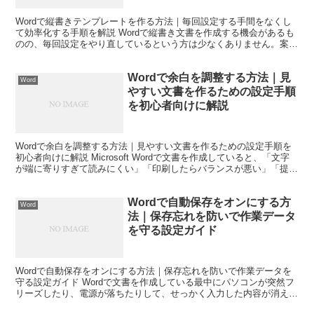
Wordで縦書きテンプレートを作る方法｜毎回設定する手間をなくし
て効率化する手順を解説 Wordで縦書き文書を作成する機会があるも
のの、毎回設定をやり直しているという方は少なくありません。案内
文や回覧板、自治会のお知らせ、年賀状の文面、社内...
Wordで余白を調整する方法｜見
Word
やすい文書を作るための設定手順
を初心者向けに解説
Wordで余白を調整する方法｜見やすい文書を作るための設定手順を
初心者向けに解説 Microsoft Wordで文書を作成していると、「文字
が端に寄りすぎて読みにくい」「印刷したらバランスが悪い」「提出
書類の指定余白に合わない」といった悩み...
Wordで自動保存をオンにする方
Word
法｜保存忘れを防いで作業データ
を守る設定ガイド
Wordで自動保存をオンにする方法｜保存忘れを防いで作業データを
守る設定ガイド Wordで文書を作成している最中にパソコンが突然フ
リーズしたり、電源が落ちたりして、せっかく入力した内容が消えて
しまった経験はありませんか。 実際に私も長文の資...