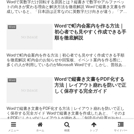
Wordで英数字だけ回転する原因とは？縦書きで数字やアルファベッ
トの向きが変わる理由と解決方法を徹底解説 Wordで縦書き文書を作
成していると、「日本語は正常なのに英数字だけ向きが違う」「アル
ファベットだけ回転して表示される」「数字が横向き...
Wordで町内会案内を作る方法｜
Word
初心者でも見やすく作成できる手
順を徹底解説
Wordで町内会案内を作る方法｜初心者でも見やすく作成できる手順
を徹底解説 町内会のお知らせや回覧板、イベント案内を作る際に、
多くの人が利用しているのがMicrosoft Wordです。しかし、普段あま
りパソコンを使わない方にとっては、「ど...
Wordで縦書き文書をPDF化する
Word
方法｜レイアウト崩れを防いで正
しく保存する完全ガイド
Wordで縦書き文書をPDF化する方法｜レイアウト崩れを防いで正し
く保存する完全ガイド Wordで縦書き文書を作成したあと、「そのま
まPDFにしたいのにレイアウトが崩れる」「句読点の位置がおかし
い」「ページ番号がずれてしまう」と困った経験は...
メニュー
ホーム
検索
トップ
サイドバー
Wordで文字サイズを一括変更す
Word