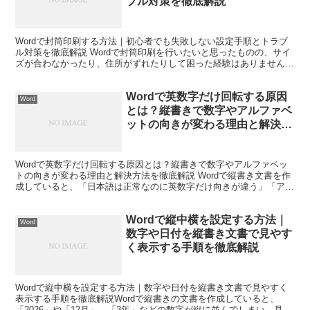
ブル対策を徹底解説
Wordで封筒印刷する方法｜初心者でも失敗しない設定手順とトラブ
ル対策を徹底解説 Wordで封筒印刷を行いたいと思ったものの、サイ
ズが合わなかったり、住所がずれたりして困った経験はありません
か。ビジネス文書や案内状、請求書などを送付する際、...
Wordで英数字だけ回転する原因
Word
とは？縦書きで数字やアルファベ
ットの向きが変わる理由と解決方
法を徹底解説
Wordで英数字だけ回転する原因とは？縦書きで数字やアルファベッ
トの向きが変わる理由と解決方法を徹底解説 Wordで縦書き文書を作
成していると、「日本語は正常なのに英数字だけ向きが違う」「アル
ファベットだけ回転して表示される」「数字が横向き...
Wordで縦中横を設定する方法｜
Word
数字や日付を縦書き文書で見やす
く表示する手順を徹底解説
Wordで縦中横を設定する方法｜数字や日付を縦書き文書で見やすく
表示する手順を徹底解説Wordで縦書きの文書を作成していると、
「2026」や「12月」、「3年」などの数字が縦に並んでしまい、見た