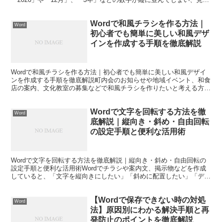
目が不自然になることがあります。そのようなとき...
Wordで和風チラシを作る方法｜
Word
初心者でも簡単に美しい和風デザ
インを作成する手順を徹底解説
Wordで和風チラシを作る方法｜初心者でも簡単に美しい和風デザイ
ンを作成する手順を徹底解説町内会のお知らせや地域イベント、和食
店の案内、文化教室の募集などで和風チラシを作りたいと考える方は
多いのではないでしょうか。しかし、Wordを使って作...
Wordで文字を回転する方法を徹
Word
底解説｜縦向き・斜め・自由回転
の設定手順と便利な活用術
Wordで文字を回転する方法を徹底解説｜縦向き・斜め・自由回転の
設定手順と便利な活用術Wordでチラシや案内文、掲示物などを作成
していると、「文字を縦向きにしたい」「斜めに配置したい」「デザ
イン性を高めるために文字を回転したい」と思うことが...
【Wordで保存できない時の対処
Word
法】原因別にわかる解決手順と再
発防止のポイントを徹底解説