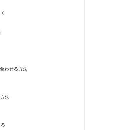
開く
る
認
く
る
合わせる方法
る方法
する