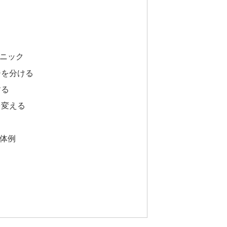
ニック
ジを分ける
する
を変える
体例