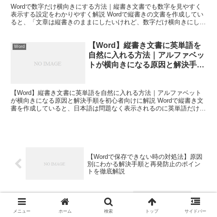
Wordで数字だけ横向きにする方法｜縦書き文書でも数字を見やすく
表示する設定をわかりやすく解説 Wordで縦書きの文書を作成してい
ると、「文章は縦書きのままにしたいけれど、数字だけ横向きにした
い」と悩むことがあります。 案内文や回覧資料、自...
【Word】縦書き文書に英単語を
Word
自然に入れる方法｜アルファベッ
トが横向きになる原因と解決手順
を初心者向けに解説
【Word】縦書き文書に英単語を自然に入れる方法｜アルファベット
が横向きになる原因と解決手順を初心者向けに解説 Wordで縦書き文
書を作成していると、日本語は問題なく表示されるのに英単語だけ不
自然な向きになったり、文字が1文字ずつ縦に並んで...
【Wordで保存できない時の対処法】原因
別にわかる解決手順と再発防止のポイン
トを徹底解説
パソコン初心者が誤解しやすい「スケー
ルアップする」とは？IT用語の意味をわ
メニュー
ホーム
検索
トップ
サイドバー
かりやすく解説