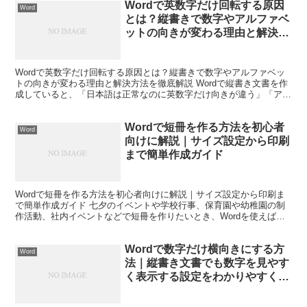
Wordで英数字だけ回転する原因
Word
とは？縦書きで数字やアルファベ
ットの向きが変わる理由と解決方
法を徹底解説
Wordで英数字だけ回転する原因とは？縦書きで数字やアルファベッ
トの向きが変わる理由と解決方法を徹底解説 Wordで縦書き文書を作
成していると、「日本語は正常なのに英数字だけ向きが違う」「アル
ファベットだけ回転して表示される」「数字が横向き...
Wordで短冊を作る方法を初心者
Word
向けに解説｜サイズ設定から印刷
まで簡単作成ガイド
Wordで短冊を作る方法を初心者向けに解説｜サイズ設定から印刷ま
で簡単作成ガイド 七夕のイベントや学校行事、保育園や幼稚園の制
作活動、社内イベントなどで短冊を作りたいとき、Wordを使えば簡
単にオリジナルの短冊を作成できます。 しかし、いざ...
Wordで数字だけ横向きにする方
Word
法｜縦書き文書でも数字を見やす
く表示する設定をわかりやすく解
説