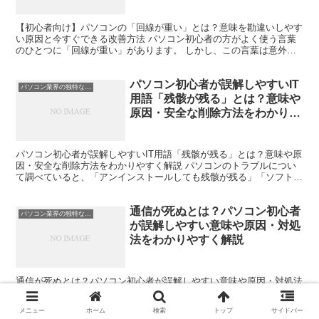
【初心者向け】パソコンの「回線が重い」とは？意味を勘違いしやす
い原因と今すぐできる改善方法 パソコン初心者の方がよく使う言葉
のひとつに「回線が重い」があります。 しかし、この言葉は意外と
意味を誤解しやすい独特な言い回しです。 「回線が重いか...
パソコン初心者が誤解しやすいIT
パソコン業界の独特な言い回し
用語「残骸が残る」とは？意味や
原因・安全な削除方法をわかりや
すく解説
パソコン初心者が誤解しやすいIT用語「残骸が残る」とは？意味や原
因・安全な削除方法をわかりやすく解説 パソコンのトラブルについ
て調べていると、「アンインストールしても残骸が残る」「ソフトの
残骸が原因で不具合が発生している」といった表現を見か...
通信が死ぬとは？パソコン初心者
パソコン業界の独特な言い回し
が誤解しやすい意味や原因・対処
法をわかりやすく解説
通信が死ぬとは？パソコン初心者が誤解しやすい意味や原因・対処法
をわかりやすく解説 パソコンやスマートフォンを使っていると、
「通信が死んだ」「ネットが死んでいる」「回線が死んだ」といった
メニュー
ホーム
検索
トップ
サイドバー
表現を耳にすることがあります。 初心者の方の中には、「本...