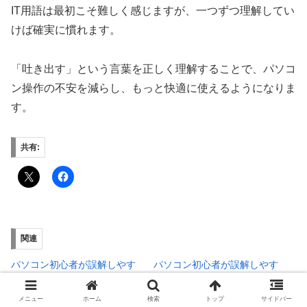
IT用語は最初こそ難しく感じますが、一つずつ理解してい
けば確実に慣れます。
「吐き出す」という言葉を正しく理解することで、パソコ
ン操作の不安を減らし、もっと快適に使えるようになりま
す。
共有:
関連
パソコン初心者が誤解しやす
パソコン初心者が誤解しやす
い「クローズする」とは？意
いIT用語「流す」とは？意
味や使い方をわかりやすく解
味・使い方・困る場面をわか
メニュー
ホーム
検索
トップ
サイドバー
説
りやすく解説