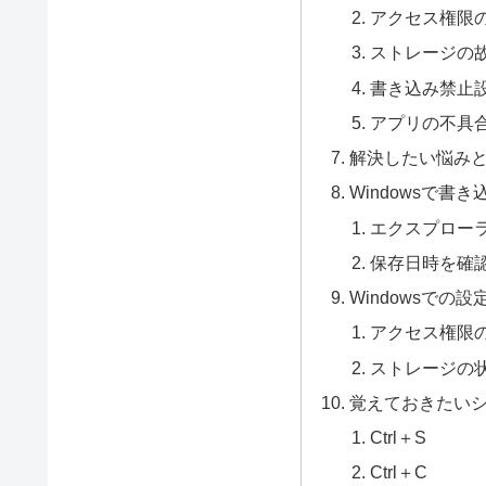
アクセス権限
ストレージの
書き込み禁止
アプリの不具
解決したい悩み
Windowsで書
エクスプロー
保存日時を確
Windowsでの
アクセス権限
ストレージの
覚えておきたい
Ctrl＋S
Ctrl＋C