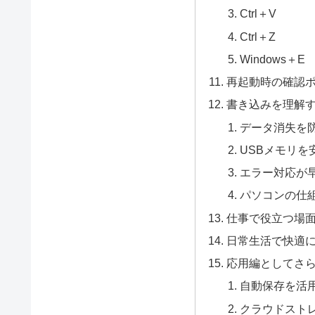
Ctrl＋V
Ctrl＋Z
Windows＋E
再起動時の確認
書き込みを理解
データ消失を
USBメモリを
エラー対応が
パソコンの仕
仕事で役立つ場
日常生活で快適
応用編としてさ
自動保存を活
クラウドスト