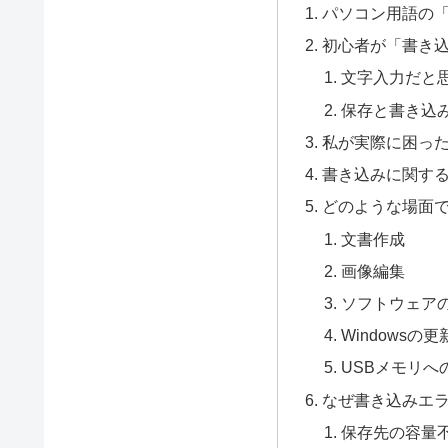
パソコン用語の
初心者が「書き
文字入力だと
保存と書き込
私が実際に困っ
書き込みに関す
どのような場面
文書作成
画像編集
ソフトウェア
Windowsの更
USBメモリへ
なぜ書き込みエ
保存先の容量