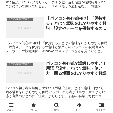
すく解説！USB・メモリ・ケーブルを差し込む場面を徹底紹介 パソ
コンについて調べていると、「USBメモリを差し込む」「電源ケー
ブルを差し込む」「LANケーブルを差し込む」など、「...
【パソコン初心者向け】「保持す
パソコン業界の独特な言い回し
る」とは？意味をわかりやすく解
説｜設定やデータを保持するの意
味と活用方法
【パソコン初心者向け】「保持する」とは？意味をわかりやすく解説
｜設定やデータを保持するの意味と活用方法 パソコンの説明書やソ
フトウェアの設定画面、Windowsのメッセージなどを見ていると、
「保持する」という言葉が表示されることがあります。...
パソコン初心者が誤解しやすいIT
パソコン業界の独特な言い回し
用語「流す」とは？意味・使い
方・困る場面をわかりやすく解説
パソコン初心者が誤解しやすいIT用語「流す」とは？意味・使い方・
困る場面をわかりやすく解説 パソコン初心者が仕事や日常でよく戸
惑う言葉のひとつに「流す」があります。 普段の会話でも使われる
言葉ですが、ITやパソコンの現場では少し独特な意味で...
パソコン初心者が誤解しやすい
パソコン業界の独特な言い回し
メニュー
ホーム
検索
トップ
サイドバー