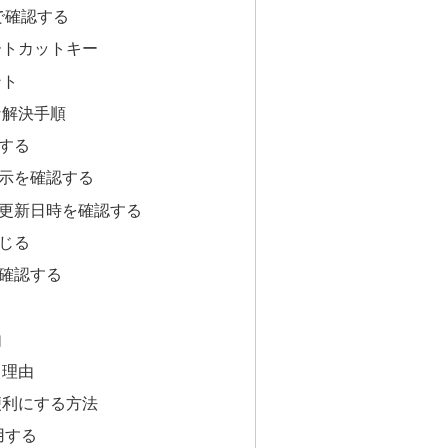
で確認する
ートカットキー
ント
な解決手順
する
表示を確認する
の更新日時を確認する
じる
て確認する
由
る理由
便利にする方法
用する