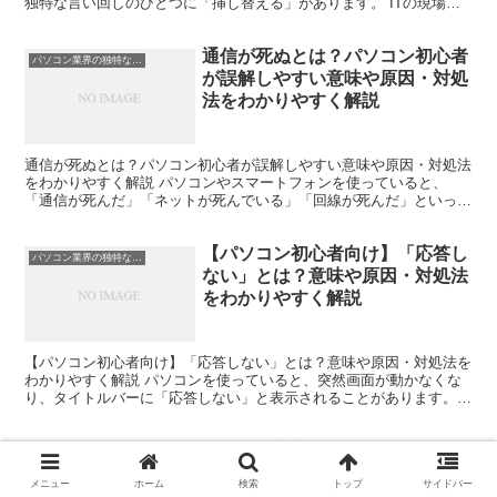
独特な言い回しのひとつに「挿し替える」があります。 ITの現場で
はよく使われる言葉ですが、初心者にとっては意味が曖...
通信が死ぬとは？パソコン初心者
パソコン業界の独特な言い回し
が誤解しやすい意味や原因・対処
法をわかりやすく解説
通信が死ぬとは？パソコン初心者が誤解しやすい意味や原因・対処法
をわかりやすく解説 パソコンやスマートフォンを使っていると、
「通信が死んだ」「ネットが死んでいる」「回線が死んだ」といった
表現を耳にすることがあります。 初心者の方の中には、「本...
【パソコン初心者向け】「応答し
パソコン業界の独特な言い回し
ない」とは？意味や原因・対処法
をわかりやすく解説
【パソコン初心者向け】「応答しない」とは？意味や原因・対処法を
わかりやすく解説 パソコンを使っていると、突然画面が動かなくな
り、タイトルバーに「応答しない」と表示されることがあります。
初心者の方の中には、「故障したのでは？」「データが消え...
パソコン初心者が誤解しやすい
パソコン業界の独特な言い回し
「権限を上げる」とは？意味・
メニュー
ホーム
検索
トップ
サイドバー
Windowsでの設定方法をわかり