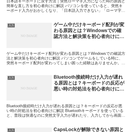
日本語キーボードに戻す方法｜突然ローマ字入力になった時の原因と
簡単な直し方を初心者向けに解説 パソコンを使っていると、突然キ
ーボード入力がおかしくなり、「日本語入力できない」「ローマ字し
か打てない」「かな入力にならない」と困ることがあります...
ゲーム中だけキーボード配列が変
入力
わる原因とは？Windowsでの確
認方法と解決策を初心者向けに解
説
ゲーム中だけキーボード配列が変わる原因とは？Windowsでの確認方
法と解決策を初心者向けに解説 パソコンでゲームをしている時に、
突然キーボード配列が変わってしまい困った経験はありませんか。
普段は正常に日本語入力ができているのに、ゲームを...
Bluetooth接続時だけ入力が遅れ
入力
る原因とは？キーボードの反応が
悪い時の対処法を初心者向けに解
説
Bluetooth接続時だけ入力が遅れる原因とは？キーボードの反応が悪
い時の対処法を初心者向けに解説 Bluetoothキーボードを使っている
と、普段は快適なのに突然文字入力が遅れたり、入力してから画面に
反映されるまで時間がかかったりするこ...
CapsLockが解除できない原因と
入力